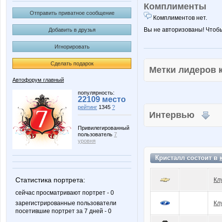
Комплименты
Отправить приватное сообщение
Комплиментов нет.
Вы не авторизованы! Чтоб
Добавить в друзья
Игнорировать
Сделать подарок
Метки лидеров
Автофорум главный
популярность:
22109 место
рейтинг
1345
?
Интервью
Привилегированный
пользователь
7
уровня
Кристалл состоит в
Статистика портрета:
Кл
сейчас просматривают портрет - 0
зарегистрированные пользователи
Кл
посетившие портрет за 7 дней - 0