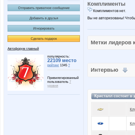
Комплименты
Отправить приватное сообщение
Комплиментов нет.
Вы не авторизованы! Чтоб
Добавить в друзья
Игнорировать
Сделать подарок
Метки лидеров
Автофорум главный
популярность:
22109 место
рейтинг
1345
?
Интервью
Привилегированный
пользователь
7
уровня
Кристалл состоит в
Кл
Кл