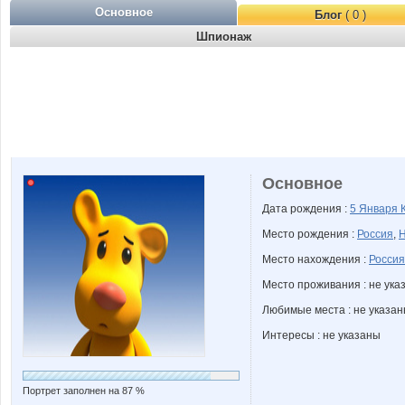
Основное
Блог
( 0 )
Шпионаж
Основное
Дата рождения :
5 Января
Место рождения :
Россия
,
Н
Место нахождения :
Россия
Место проживания : не ука
Любимые места : не указа
Интересы : не указаны
Портрет заполнен на 87 %