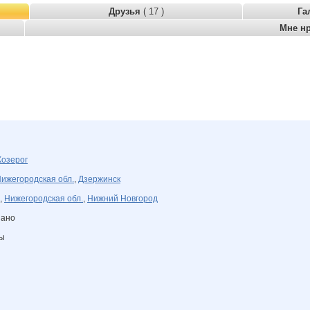
Друзья
( 17 )
Га
Мне н
Козерог
ижегородская обл.
,
Дзержинск
,
Нижегородская обл.
,
Нижний Новгород
зано
ны