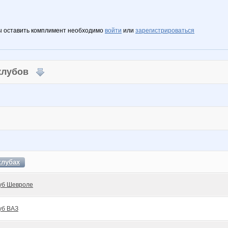
ы оставить комплимент необходимо
войти
или
зарегистрироваться
 клубов
клубах
уб Шевроле
уб ВАЗ