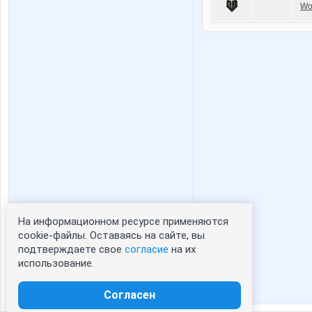
Wo
На информационном ресурсе применяются
Статистика портрета:
cookie-файлы. Оставаясь на сайте, вы
подтверждаете свое
согласие
на их
сейчас просматривают портрет - 0
использование.
зарегистрированные пользователи
посетившие портрет за 7 дней - 0
Согласен