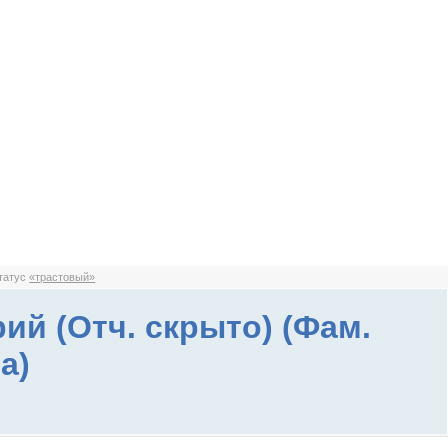
статус
«трастовый»
ий (Отч. скрыто) (Фам.
а)