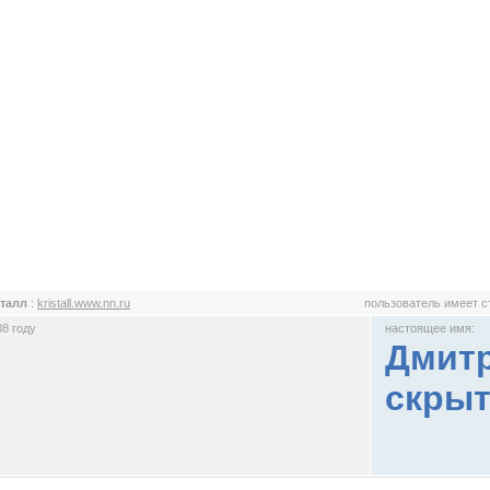
сталл
:
kristall.www.nn.ru
пользователь имеет 
8 году
настоящее имя:
Дмитр
скрыт